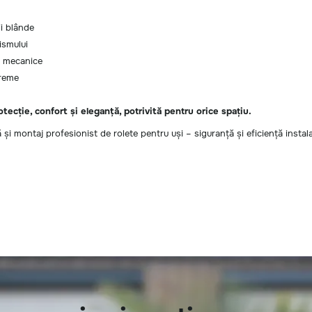
ii blânde
ismului
or mecanice
treme
tecție, confort și eleganță, potrivită pentru orice spațiu.
 montaj profesionist de rolete pentru uși – siguranță și eficiență instalate