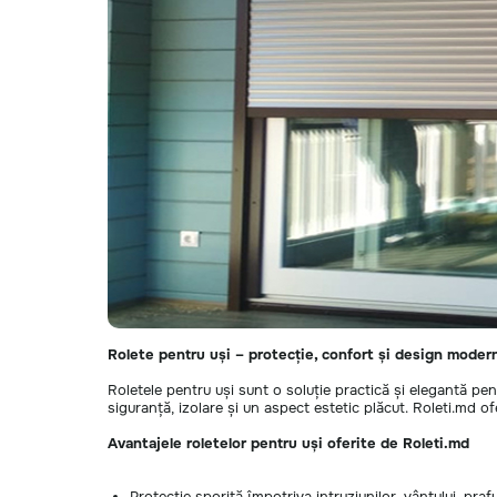
Rolete pentru uși – protecție, confort și design moder
Roletele pentru uși sunt o soluție practică și elegantă pen
siguranță, izolare și un aspect estetic plăcut. Roleti.md 
Avantajele roletelor pentru uși oferite de Roleti.md
Protecție sporită împotriva intruziunilor, vântului, praf