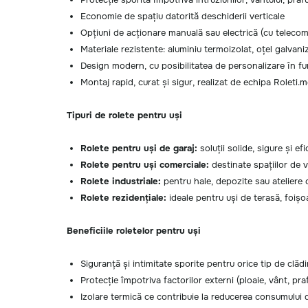
Economie de spațiu datorită deschiderii verticale
Opțiuni de acționare manuală sau electrică (cu telec
Materiale rezistente: aluminiu termoizolat, oțel galvan
Design modern, cu posibilitatea de personalizare în fu
Montaj rapid, curat și sigur, realizat de echipa Roleti.
Tipuri de rolete pentru uși
Rolete pentru uși de garaj:
soluții solide, sigure și e
Rolete pentru uși comerciale:
destinate spațiilor de v
Rolete industriale:
pentru hale, depozite sau ateliere c
Rolete rezidențiale:
ideale pentru uși de terasă, foișo
Beneficiile roletelor pentru uși
Siguranță și intimitate sporite pentru orice tip de clădi
Protecție împotriva factorilor externi (ploaie, vânt, pr
Izolare termică ce contribuie la reducerea consumului 