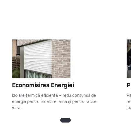
Economisirea Energiei
P
Izolare termică eficientă – redu consumul de
Pă
energie pentru încălzire iarna și pentru răcire
re
vara.
lo