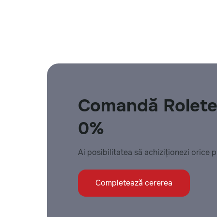
Comandă Rolete 
0%
Ai posibilitatea să achiziționezi orice
Completează cererea