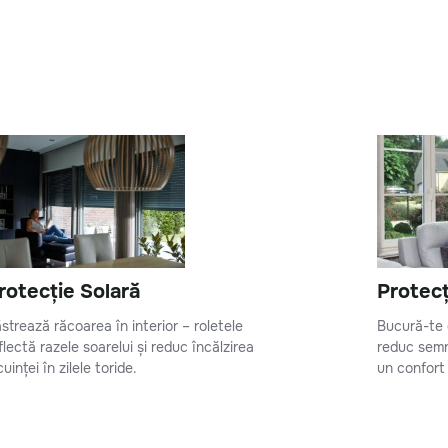
rotecție Solară
Protec
strează răcoarea în interior – roletele
Bucură-te d
flectă razele soarelui și reduc încălzirea
reduc semn
cuinței în zilele toride.
un confort 