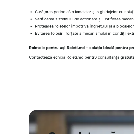
Curățarea periodică a lamelelor și a ghidajelor cu soluț
Verificarea sistemului de acționare și lubrifierea mecan
Protejarea roletelor împotriva înghețului și a blocajel
Evitarea folosirii forțate a mecanismului în condiții ex
Roletele pentru uși Roleti.md – soluția ideală pentru pro
Contactează echipa Roleti.md pentru consultanță gratuită și