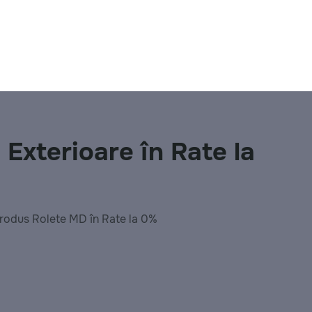
Exterioare în Rate la
 produs Rolete MD în Rate la 0%