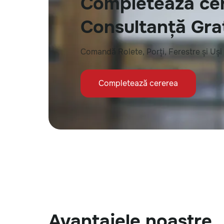
Completează cer
Consultanță Gra
Comandă Rolete, Porți, Ferestre și Uși
Completează cererea
Avantajele noastre