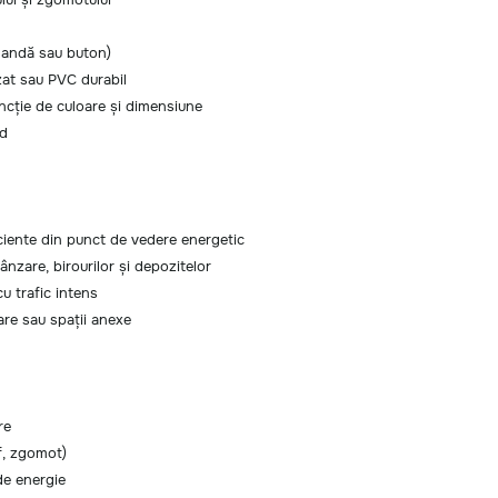
omandă sau buton)
izat sau PVC durabil
ncție de culoare și dimensiune
md
ficiente din punct de vedere energetic
ânzare, birourilor și depozitelor
u trafic intens
are sau spații anexe
re
af, zgomot)
de energie