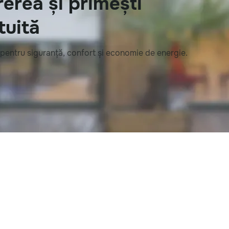
erea și primești
tuită
 pentru siguranță, confort și economie de energie.