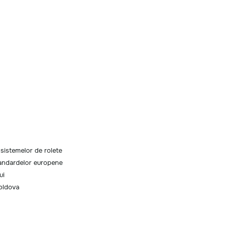
 sistemelor de rolete
tandardelor europene
ui
Moldova