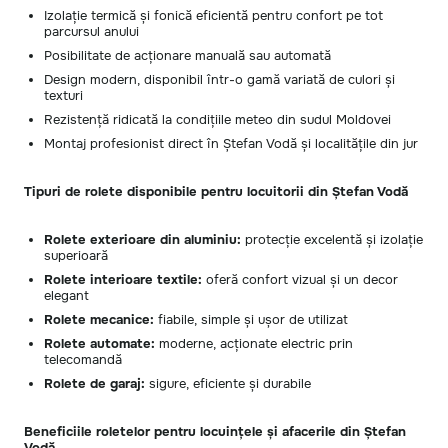
Izolație termică și fonică eficientă pentru confort pe tot
parcursul anului
Posibilitate de acționare manuală sau automată
Design modern, disponibil într-o gamă variată de culori și
texturi
Rezistență ridicată la condițiile meteo din sudul Moldovei
Montaj profesionist direct în Ștefan Vodă și localitățile din jur
Tipuri de rolete disponibile pentru locuitorii din Ștefan Vodă
Rolete exterioare din aluminiu:
protecție excelentă și izolație
superioară
Rolete interioare textile:
oferă confort vizual și un decor
elegant
Rolete mecanice:
fiabile, simple și ușor de utilizat
Rolete automate:
moderne, acționate electric prin
telecomandă
Rolete de garaj:
sigure, eficiente și durabile
Beneficiile roletelor pentru locuințele și afacerile din Ștefan
Vodă