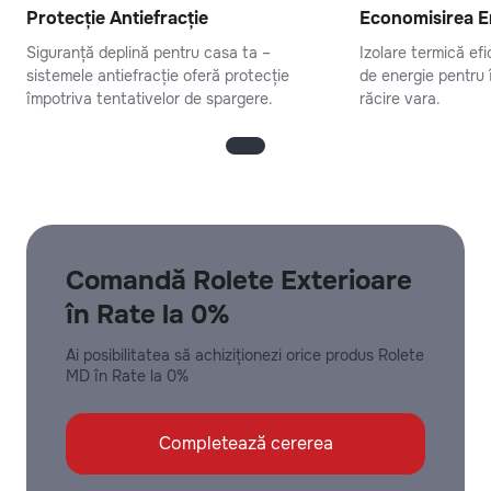
Protecție Antiefracție
Economisirea E
Siguranță deplină pentru casa ta –
Izolare termică ef
sistemele antiefracție oferă protecție
de energie pentru î
împotriva tentativelor de spargere.
răcire vara.
Comandă Rolete Exterioare
în Rate la 0%
Ai posibilitatea să achiziționezi orice produs Rolete
MD în Rate la 0%
Completează cererea