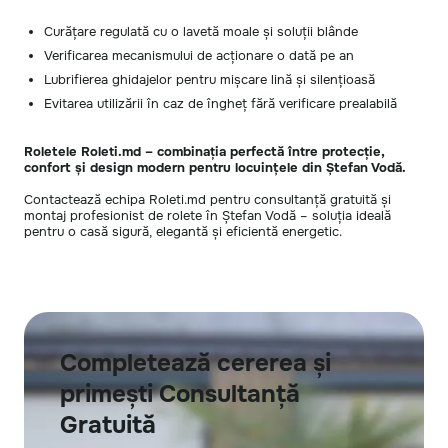
Curățare regulată cu o lavetă moale și soluții blânde
Verificarea mecanismului de acționare o dată pe an
Lubrifierea ghidajelor pentru mișcare lină și silențioasă
Evitarea utilizării în caz de îngheț fără verificare prealabilă
Roletele Roleti.md – combinația perfectă între protecție,
confort și design modern pentru locuințele din Ștefan Vodă.
Contactează echipa Roleti.md pentru consultanță gratuită și
montaj profesionist de rolete în Ștefan Vodă – soluția ideală
pentru o casă sigură, elegantă și eficientă energetic.
Completează cererea și
primești Consultanță
Gratuită