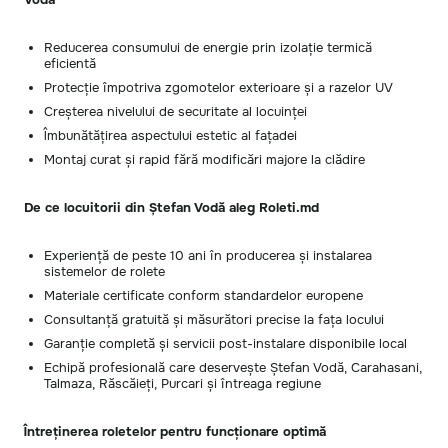
Reducerea consumului de energie prin izolație termică
eficientă
Protecție împotriva zgomotelor exterioare și a razelor UV
Creșterea nivelului de securitate al locuinței
Îmbunătățirea aspectului estetic al fațadei
Montaj curat și rapid fără modificări majore la clădire
De ce locuitorii din Ștefan Vodă aleg Roleti.md
Experiență de peste 10 ani în producerea și instalarea
sistemelor de rolete
Materiale certificate conform standardelor europene
Consultanță gratuită și măsurători precise la fața locului
Garanție completă și servicii post-instalare disponibile local
Echipă profesională care deservește Ștefan Vodă, Carahasani,
Talmaza, Răscăieți, Purcari și întreaga regiune
Întreținerea roletelor pentru funcționare optimă