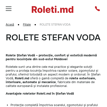
Acasă
Filiale
ROLETE STEFAN VODA
ROLETE STEFAN VODA
Rolete Ștefan Vodă – protecție, confort și estetică modernă
pentru locuințele din sud-estul Moldovei
Roletele sunt una dintre cele mai practice și elegante soluții
pentru a proteja locuința împotriva razelor solare, zgomotului și
prafului, oferind totodată un aspect modern și ordonat. În Ștefan
Vodă,
Roleti.md
oferă o gamă completă de
rolete exterioare,
interioare, automate și mecanice
, fabricate din materiale de
calitate europeană și instalate profesional.
Avantajele roletelor Roleti.md în Ștefan Vodă
Protecție completă împotriva soarelui, zgomotului și prafului