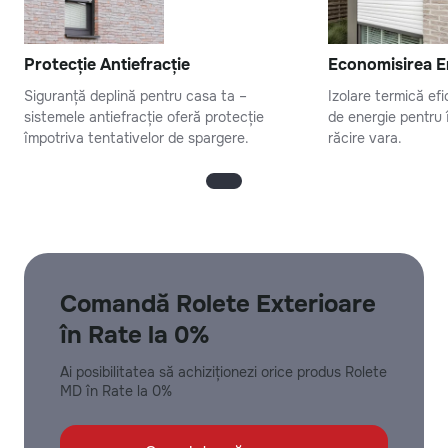
Protecție Antiefracție
Economisirea E
Siguranță deplină pentru casa ta –
Izolare termică ef
sistemele antiefracție oferă protecție
de energie pentru î
împotriva tentativelor de spargere.
răcire vara.
Comandă Rolete Exterioare
în Rate la 0%
Ai posibilitatea să achiziționezi orice produs Rolete
MD în Rate la 0%