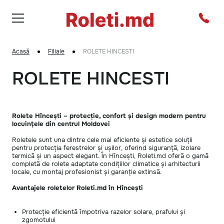
Acasă
Filiale
ROLETE HINCESTI
ROLETE HINCESTI
Rolete Hîncești – protecție, confort și design modern pentru
locuințele din centrul Moldovei
Roletele sunt una dintre cele mai eficiente și estetice soluții
pentru protecția ferestrelor și ușilor, oferind siguranță, izolare
termică și un aspect elegant. În Hîncești, Roleti.md oferă o gamă
completă de rolete adaptate condițiilor climatice și arhitecturii
locale, cu montaj profesionist și garanție extinsă.
Avantajele roletelor Roleti.md în Hîncești
Protecție eficientă împotriva razelor solare, prafului și
zgomotului