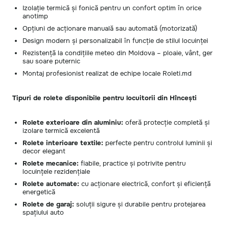
Izolație termică și fonică pentru un confort optim în orice
anotimp
Opțiuni de acționare manuală sau automată (motorizată)
Design modern și personalizabil în funcție de stilul locuinței
Rezistență la condițiile meteo din Moldova – ploaie, vânt, ger
sau soare puternic
Montaj profesionist realizat de echipe locale Roleti.md
Tipuri de rolete disponibile pentru locuitorii din Hîncești
Rolete exterioare din aluminiu:
oferă protecție completă și
izolare termică excelentă
Rolete interioare textile:
perfecte pentru controlul luminii și
decor elegant
Rolete mecanice:
fiabile, practice și potrivite pentru
locuințele rezidențiale
Rolete automate:
cu acționare electrică, confort și eficiență
energetică
Rolete de garaj:
soluții sigure și durabile pentru protejarea
spațiului auto