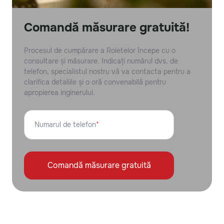
Comandă măsurare gratuită!
Procesul de cumpărare a Roletelor începe cu o
consultare și măsurare. Indicați numărul dvs. de
telefon, specialistul nostru vă va contacta pentru a
clarifica detaliile și o oră convenabilă pentru
apropierea inginerului.
Numarul de telefon
*
Comandă măsurare gratuită