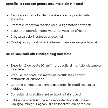
Beneficiile roletelor pentru locuințele din Hîncești
Reducerea costurilor de încălzire și răcire prin izolație
eficientă
Protecție împotriva razelor UV și a zgomotelor stradale
Securitate sporită împotriva tentativelor de efracție
Creșterea valorii estetice a locuinței
Montaj rapid, curat și fără intervenții majore asupra fațadei
De ce locuitorii din Hîncești aleg Roleti.md
Experiență de peste 10 ani în producția și montajul sistemelor
de rolete
Produse fabricate din materiale certificate conform
standardelor europene
Garanție completă și service disponibil în toată Republica
Moldova
Consultanță gratuită și măsurători la fața locului
Echipă de specialiști care deservește Hîncești, Bozieni,
Lăpușna, Mirești, Pașcani și alte localități din apropiere