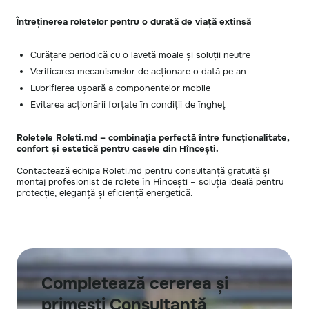
Întreținerea roletelor pentru o durată de viață extinsă
Curățare periodică cu o lavetă moale și soluții neutre
Verificarea mecanismelor de acționare o dată pe an
Lubrifierea ușoară a componentelor mobile
Evitarea acționării forțate în condiții de îngheț
Roletele Roleti.md – combinația perfectă între funcționalitate,
confort și estetică pentru casele din Hîncești.
Contactează echipa Roleti.md pentru consultanță gratuită și
montaj profesionist de rolete în Hîncești – soluția ideală pentru
protecție, eleganță și eficiență energetică.
Completează cererea și
primești Consultanță