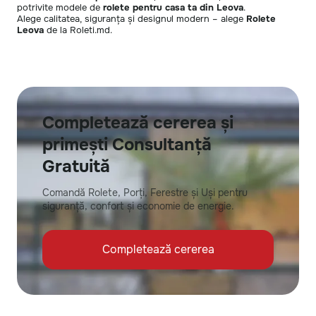
potrivite modele de
rolete pentru casa ta din Leova
.
Alege calitatea, siguranța și designul modern – alege
Rolete
Leova
de la Roleti.md.
Completează cererea și
primești Consultanță
Gratuită
Comandă Rolete, Porți, Ferestre și Uși pentru
siguranță, confort și economie de energie.
Completează cererea