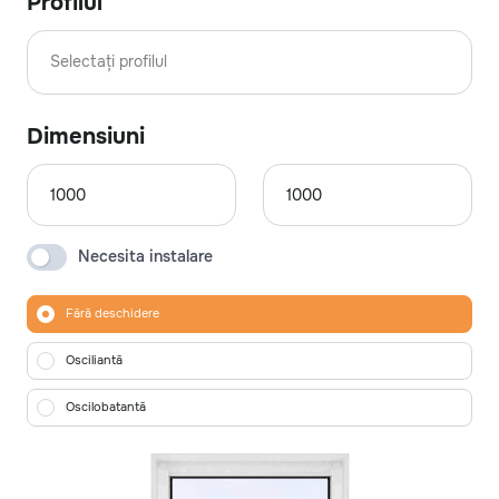
Profilul
Selectați profilul
Dimensiuni
Necesita instalare
Fără deschidere
Osciliantă
Oscilobatantă